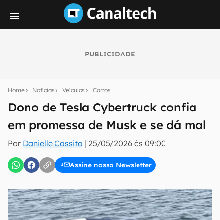
PUBLICIDADE
Seu resumo inteligente do mundo tech!
Assine a newsletter do Canaltech e receba
Home
Notícias
Veículos
Carros
notícias e reviews sobre tecnologia em primeira
mão.
Dono de Tesla Cybertruck confia
em promessa de Musk e se dá mal
E-mail
Por
Danielle Cassita
|
25/05/2026 às 09:00
Assine nossa Newsletter
inscreva-se
Confirmo que li, aceito e concordo com os
Termos de
Uso e Política de Privacidade do Canaltech.