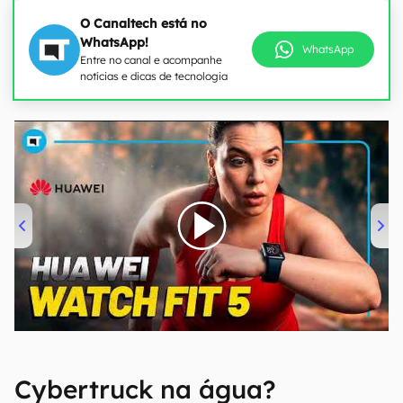
O Canaltech está no
WhatsApp!
WhatsApp
Entre no canal e acompanhe
notícias e dicas de tecnologia
00:00
/
04:51
Cybertruck na água?