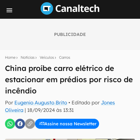
PUBLICIDADE
Seu resumo inteligente do mundo tech!
Assine a newsletter do Canaltech e receba
Home
Notícias
Veículos
Carros
notícias e reviews sobre tecnologia em primeira
mão.
China proíbe carro elétrico de
estacionar em prédios por risco de
E-mail
incêndio
Por
Eugenio Augusto Brito
• Editado por
Jones
inscreva-se
Oliveira
|
18/09/2024 às 13:31
Assine nossa Newsletter
Confirmo que li, aceito e concordo com os
Termos de
Uso e Política de Privacidade do Canaltech.