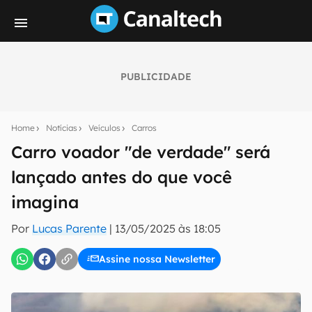
PUBLICIDADE
Seu resumo inteligente do mundo tech!
Assine a newsletter do Canaltech e receba
Home
Notícias
Veículos
Carros
notícias e reviews sobre tecnologia em primeira
mão.
Carro voador "de verdade" será
lançado antes do que você
E-mail
imagina
Por
Lucas Parente
|
13/05/2025 às 18:05
inscreva-se
Assine nossa Newsletter
Confirmo que li, aceito e concordo com os
Termos de
Uso e Política de Privacidade do Canaltech.