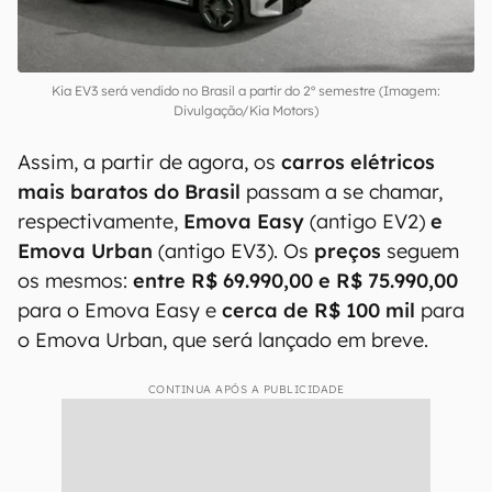
Kia EV3 será vendido no Brasil a partir do 2º semestre (Imagem:
Divulgação/Kia Motors)
Assim, a partir de agora, os
carros elétricos
mais baratos do Brasil
passam a se chamar,
respectivamente,
Emova Easy
(antigo EV2)
e
Emova Urban
(antigo EV3). Os
preços
seguem
os mesmos:
entre R$ 69.990,00 e R$ 75.990,00
para o Emova Easy e
cerca de R$ 100 mil
para
o Emova Urban, que será lançado em breve.
CONTINUA APÓS A PUBLICIDADE