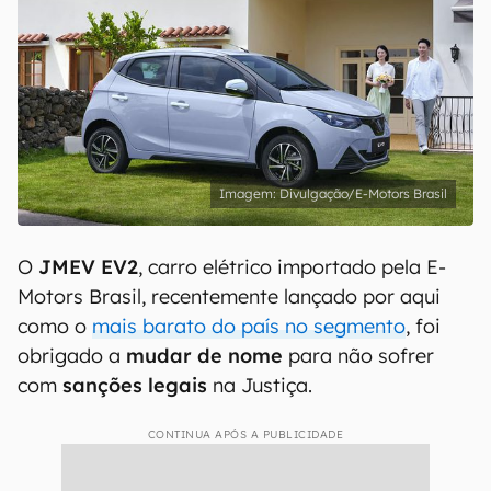
Divulgação/E-Motors Brasil
O
JMEV EV2
, carro elétrico importado pela E-
Motors Brasil, recentemente lançado por aqui
como o
mais barato do país no segmento
, foi
obrigado a
mudar de nome
para não sofrer
com
sanções legais
na Justiça.
CONTINUA APÓS A PUBLICIDADE