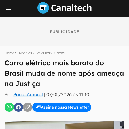
PUBLICIDADE
Seu resumo inteligente do mundo tech!
Assine a newsletter do Canaltech e receba
Home
Notícias
Veículos
Carros
notícias e reviews sobre tecnologia em primeira
mão.
Carro elétrico mais barato do
Brasil muda de nome após ameaça
E-mail
na Justiça
Por
Paulo Amaral
|
07/05/2026 às 11:10
inscreva-se
Assine nossa Newsletter
Confirmo que li, aceito e concordo com os
Termos de
Uso e Política de Privacidade do Canaltech.