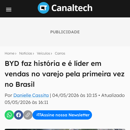
PUBLICIDADE
Seu resumo inteligente do mundo tech!
Assine a newsletter do Canaltech e receba
Home
Notícias
Veículos
Carros
notícias e reviews sobre tecnologia em primeira
mão.
BYD faz história e é líder em
vendas no varejo pela primeira vez
E-mail
no Brasil
Por
Danielle Cassita
|
04/05/2026 às 10:15
•
Atualizado
inscreva-se
05/05/2026 às 16:11
Assine nossa Newsletter
Confirmo que li, aceito e concordo com os
Termos de
Uso e Política de Privacidade do Canaltech.