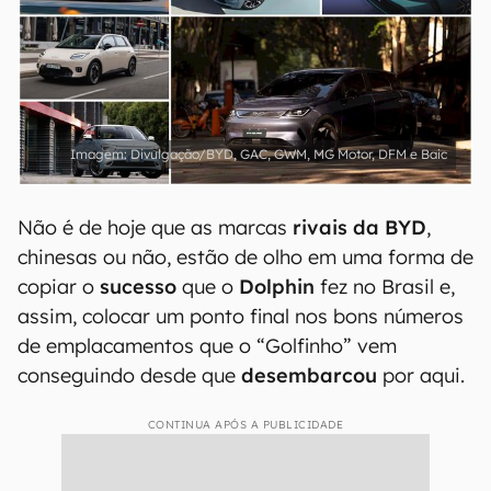
Divulgação/BYD, GAC, GWM, MG Motor, DFM e Baic
Não é de hoje que as marcas
rivais da BYD
,
chinesas ou não, estão de olho em uma forma de
copiar o
sucesso
que o
Dolphin
fez no Brasil e,
assim, colocar um ponto final nos bons números
de emplacamentos que o “Golfinho” vem
conseguindo desde que
desembarcou
por aqui.
CONTINUA APÓS A PUBLICIDADE