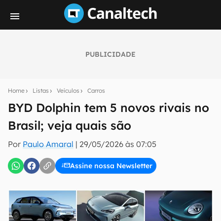
PUBLICIDADE
Seu resumo inteligente do mundo tech!
Assine a newsletter do Canaltech e receba
Home
Listas
Veículos
Carros
notícias e reviews sobre tecnologia em primeira
mão.
BYD Dolphin tem 5 novos rivais no
Brasil; veja quais são
E-mail
Por
Paulo Amaral
|
29/05/2026 às 07:05
Assine nossa Newsletter
inscreva-se
Confirmo que li, aceito e concordo com os
Termos de
Uso e Política de Privacidade do Canaltech.