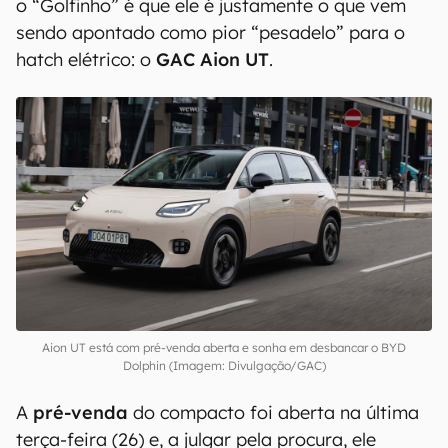
o “Golfinho” é que ele é justamente o que vem
sendo apontado como pior “pesadelo” para o
hatch elétrico: o
GAC Aion UT
.
Aion UT está com pré-venda aberta e sonha em desbancar o BYD
Dolphin (Imagem: Divulgação/GAC)
A
pré-venda
do compacto foi aberta na última
terça-feira (26) e, a julgar pela procura, ele