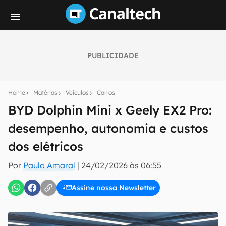
PUBLICIDADE
Seu resumo inteligente do mundo tech!
Assine a newsletter do Canaltech e receba
Home
Matérias
Veículos
Carros
notícias e reviews sobre tecnologia em primeira
mão.
BYD Dolphin Mini x Geely EX2 Pro:
desempenho, autonomia e custos
E-mail
dos elétricos
Por
Paulo Amaral
|
24/02/2026 às 06:55
inscreva-se
Assine nossa Newsletter
Confirmo que li, aceito e concordo com os
Termos de
Uso e Política de Privacidade do Canaltech.