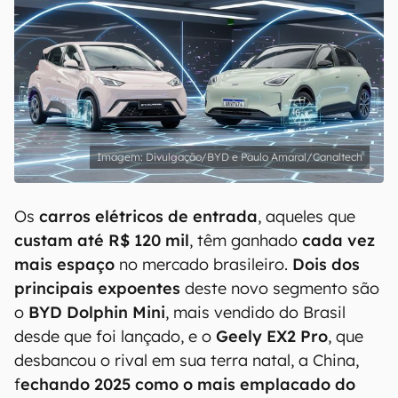
Divulgação/BYD e Paulo Amaral/Canaltech
Os
carros elétricos de entrada
, aqueles que
custam até R$ 120 mil
, têm ganhado
cada vez
mais espaço
no mercado brasileiro.
Dois dos
principais expoentes
deste novo segmento são
o
BYD Dolphin Mini
, mais vendido do Brasil
desde que foi lançado, e o
Geely EX2 Pro
, que
desbancou o rival em sua terra natal, a China,
f
echando 2025 como o mais emplacado do