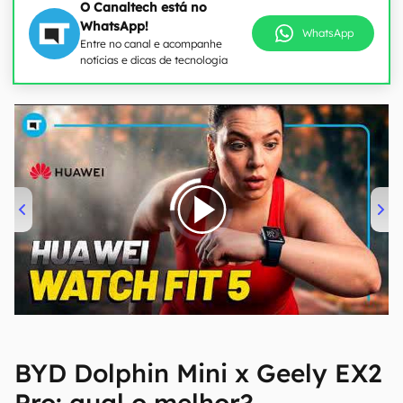
O Canaltech está no
WhatsApp!
WhatsApp
Entre no canal e acompanhe
notícias e dicas de tecnologia
00:00
/
04:51
BYD Dolphin Mini x Geely EX2
Pro: qual o melhor?