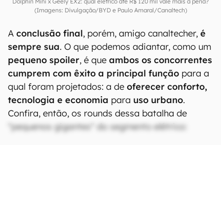
Dolphin Mini x Geely EX2: qual elétrico até R$ 120 mil vale mais a pena?
(Imagens: Divulgação/BYD e Paulo Amaral/Canaltech)
A
conclusão final
, porém, amigo canaltecher,
é
sempre sua
. O que podemos adiantar, como um
pequeno spoiler
, é que
ambos os concorrentes
cumprem com êxito a principal função
para a
qual foram projetados: a de
oferecer conforto,
tecnologia e economia
para
uso urbano
.
Confira, então, os rounds dessa batalha de
"pequenos gigantes" do segmento elétrico:
CONTINUA APÓS A PUBLICIDADE