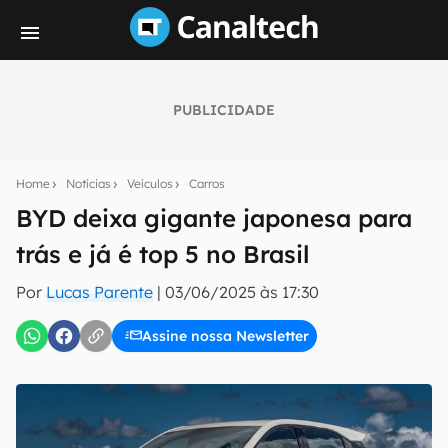
PUBLICIDADE
Seu resumo inteligente do mundo tech!
Assine a newsletter do Canaltech e receba
Home
Notícias
Veículos
Carros
notícias e reviews sobre tecnologia em primeira
mão.
BYD deixa gigante japonesa para
trás e já é top 5 no Brasil
E-mail
Por
Lucas Parente
|
03/06/2025 às 17:30
Assine nossa Newsletter
inscreva-se
Confirmo que li, aceito e concordo com os
Termos de
Uso e Política de Privacidade do Canaltech.