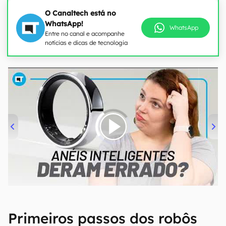
O Canaltech está no
WhatsApp!
WhatsApp
Entre no canal e acompanhe
notícias e dicas de tecnologia
00:00
/
21:11
Primeiros passos dos robôs