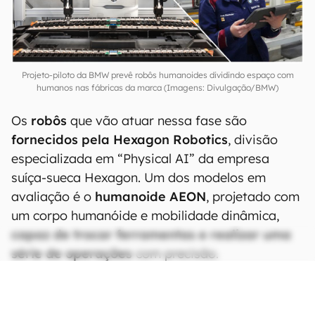
Projeto-piloto da BMW prevê robôs humanoides dividindo espaço com
humanos nas fábricas da marca (Imagens: Divulgação/BMW)
Os
robôs
que vão atuar nessa fase são
fornecidos pela Hexagon Robotics
, divisão
especializada em “Physical AI” da empresa
suíça-sueca Hexagon. Um dos modelos em
avaliação é o
humanoide AEON
, projetado com
um corpo humanóide e mobilidade dinâmica,
capaz de trocar ferramentas e realizar uma
série de operações
com precisão.
CONTINUA APÓS A PUBLICIDADE