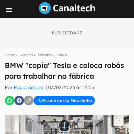
PUBLICIDADE
Seu resumo inteligente do mundo tech!
Assine a newsletter do Canaltech e receba
Home
Notícias
Veículos
Carros
notícias e reviews sobre tecnologia em primeira
mão.
BMW "copia" Tesla e coloca robôs
para trabalhar na fábrica
E-mail
Por
Paulo Amaral
|
03/03/2026 às 12:55
Assine nossa Newsletter
inscreva-se
Confirmo que li, aceito e concordo com os
Termos de
Uso e Política de Privacidade do Canaltech.