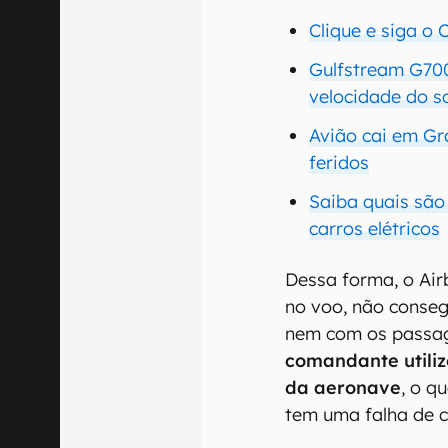
Clique e siga o
Gulfstream G700
velocidade do 
Avião cai em Gr
feridos
Saiba quais sã
carros elétricos
Dessa forma, o Air
no voo, não conseg
nem com os passag
comandante utiliz
da aeronave
, o q
tem uma falha de 