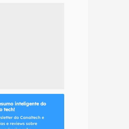
naltech.
esumo inteligente do
 tech!
sletter do Canaltech e
ias e reviews sobre