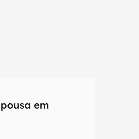
e pousa em
em primeira