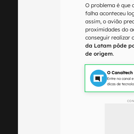
O problema é que o
falha aconteceu l
assim, o avião pre
proximidades do ae
conseguir realizar 
da Latam pôde po
de origem
.
O Canaltech
Entre no canal 
dicas de tecnol
CON