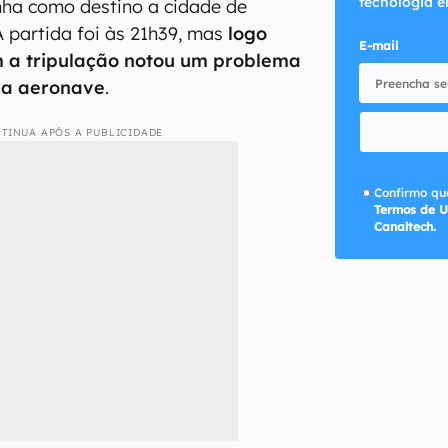
tecnologia e
inha como destino a cidade de
 A partida foi às 21h39, mas
logo
E-mail
 a tripulação notou um problema
na aeronave
.
TINUA APÓS A PUBLICIDADE
Confirmo que
Termos de U
Canaltech.