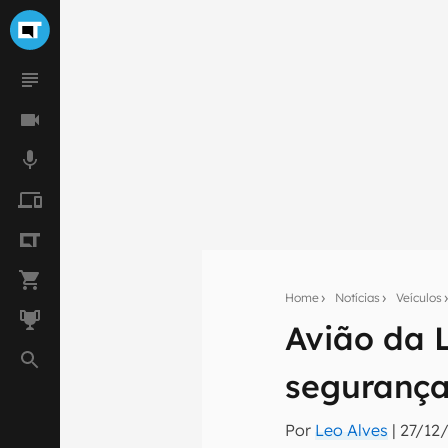
Home
Notícias
Veículos
Seu res
Avião da 
Assine a newsle
mão.
segurança
E-mail
Por
Leo Alves
|
27/12