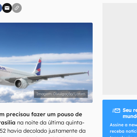
inscreva-se
li, aceito e concordo com os
Termos de Uso e Política de Privacidade do Ca
Divulgação/Latam
Seu r
m precisou fazer um pouso de
mundo
asília
na noite da última quinta-
Assine a new
3852 havia decolado justamente da
receba notíc