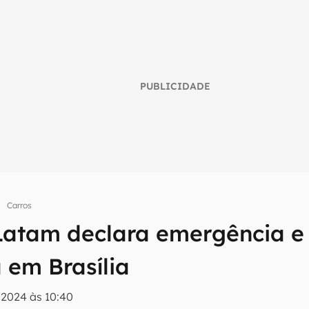
PUBLICIDADE
Carros
umo inteligente do mundo tech!
Latam declara emergência 
tter do Canaltech e receba notícias e reviews sobre tecnologia 
 em Brasília
/2024 às 10:40