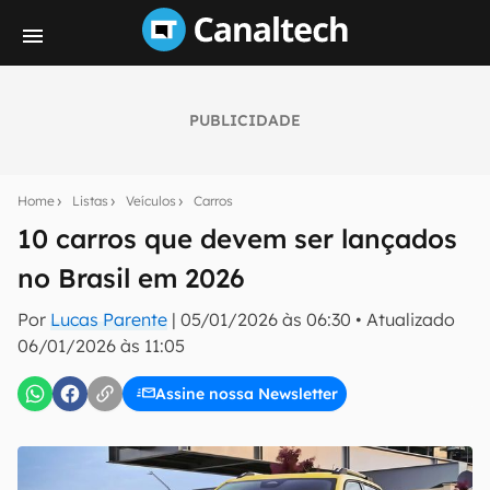
PUBLICIDADE
Seu resumo inteligente do mundo tech!
Assine a newsletter do Canaltech e receba
Home
Listas
Veículos
Carros
notícias e reviews sobre tecnologia em primeira
mão.
10 carros que devem ser lançados
no Brasil em 2026
E-mail
Por
Lucas Parente
|
05/01/2026 às 06:30
•
Atualizado
06/01/2026 às 11:05
inscreva-se
Assine nossa Newsletter
Confirmo que li, aceito e concordo com os
Termos de
Uso e Política de Privacidade do Canaltech.