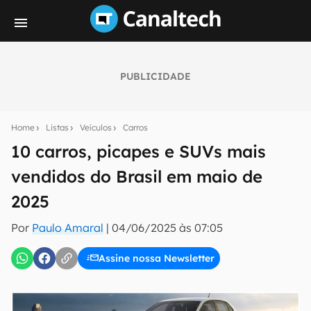
PUBLICIDADE
Seu resumo inteligente do mundo tech!
Assine a newsletter do Canaltech e receba
Home
Listas
Veículos
Carros
notícias e reviews sobre tecnologia em primeira
mão.
10 carros, picapes e SUVs mais
vendidos do Brasil em maio de
E-mail
2025
Por
Paulo Amaral
|
04/06/2025 às 07:05
inscreva-se
Assine nossa Newsletter
Confirmo que li, aceito e concordo com os
Termos de
Uso e Política de Privacidade do Canaltech.