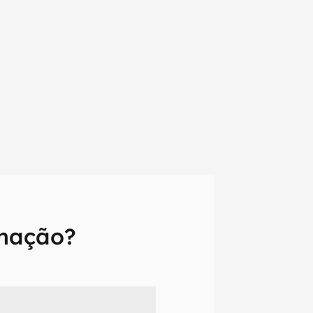
amação?
em primeira