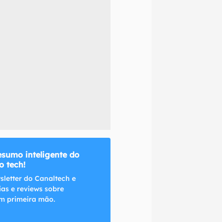
naltech.
esumo inteligente do
 tech!
sletter do Canaltech e
ias e reviews sobre
m primeira mão.