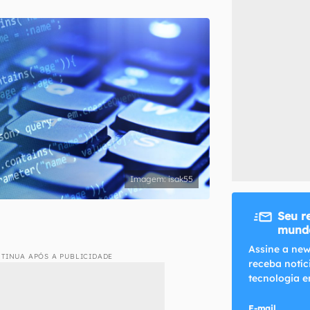
inscreva-se
li, aceito e concordo com os
Termos de Uso e Política de Privacidade do Ca
isak55
Seu r
mundo
Assine a new
TINUA APÓS A PUBLICIDADE
receba notíc
tecnologia e
E-mail