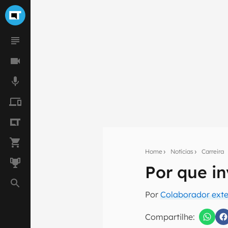
Home
Notícias
Carreira
Por que i
Seu res
Por
Colaborador ext
Assine a newsle
mão.
Compartilhe: