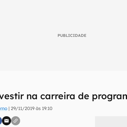
PUBLICIDADE
nvestir na carreira de progr
umo inteligente do mundo tech!
erno
|
29/11/2019 às 19:10
tter do Canaltech e receba notícias e reviews sobre tecnologia 