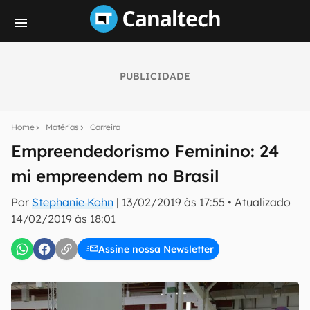
PUBLICIDADE
Seu resumo inteligente do mundo tech!
Assine a newsletter do Canaltech e receba
Home
Matérias
Carreira
notícias e reviews sobre tecnologia em primeira
mão.
Empreendedorismo Feminino: 24
mi empreendem no Brasil
E-mail
Por
Stephanie Kohn
|
13/02/2019 às 17:55
•
Atualizado
14/02/2019 às 18:01
inscreva-se
Assine nossa Newsletter
Confirmo que li, aceito e concordo com os
Termos de
Uso e Política de Privacidade do Canaltech.