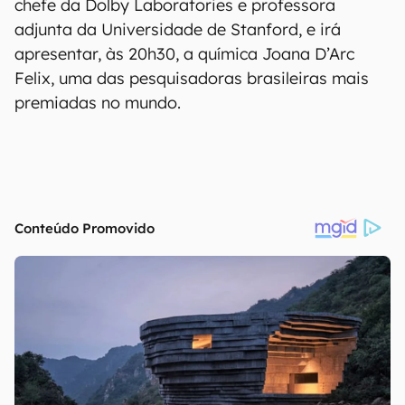
que mostra várias iniciativas, inclusive algumas
com recortes específicos, como suporte a
mulheres trans, negras e etc. “Nosso desafio é
incluir essas mulheres e não se fechar ao mundo
ou andar paralelas”, finalizou.
A Campus Party ainda trouxe nesta quarta-feira,
13, a neurocientista americana Poppy Crum,
chefe da Dolby Laboratories e professora
adjunta da Universidade de Stanford, e irá
apresentar, às 20h30, a química Joana D’Arc
Felix, uma das pesquisadoras brasileiras mais
premiadas no mundo.