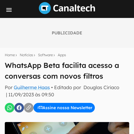
PUBLICIDADE
Seu resumo inteligente do mundo tech!
Assine a newsletter do Canaltech e receba
Home
Notícias
Software
Apps
notícias e reviews sobre tecnologia em primeira
mão.
WhatsApp Beta facilita acesso a
conversas com novos filtros
E-mail
Por
Guilherme Haas
• Editado por
Douglas Ciriaco
|
11/09/2023 às 09:50
inscreva-se
Assine nossa Newsletter
Confirmo que li, aceito e concordo com os
Termos de
Uso e Política de Privacidade do Canaltech.