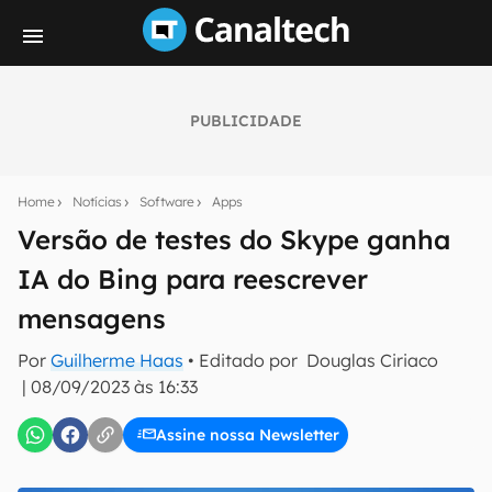
PUBLICIDADE
Seu resumo inteligente do mundo tech!
Assine a newsletter do Canaltech e receba
Home
Notícias
Software
Apps
notícias e reviews sobre tecnologia em primeira
mão.
Versão de testes do Skype ganha
IA do Bing para reescrever
E-mail
mensagens
Por
Guilherme Haas
• Editado por
Douglas Ciriaco
inscreva-se
|
08/09/2023 às 16:33
Assine nossa Newsletter
Confirmo que li, aceito e concordo com os
Termos de
Uso e Política de Privacidade do Canaltech.