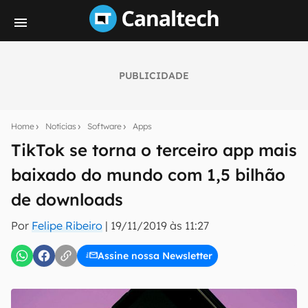
PUBLICIDADE
Seu resumo inteligente do mundo tech!
Assine a newsletter do Canaltech e receba
Home
Notícias
Software
Apps
notícias e reviews sobre tecnologia em primeira
mão.
TikTok se torna o terceiro app mais
baixado do mundo com 1,5 bilhão
E-mail
de downloads
Por
Felipe Ribeiro
|
19/11/2019 às 11:27
inscreva-se
Assine nossa Newsletter
Confirmo que li, aceito e concordo com os
Termos de
Uso e Política de Privacidade do Canaltech.