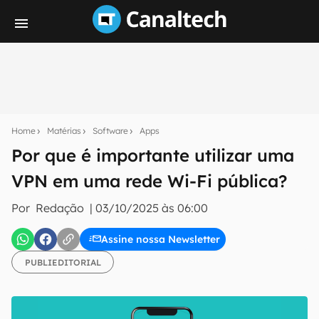
Seu resumo inteligente do mundo tech!
Assine a newsletter do Canaltech e receba
Home
Matérias
Software
Apps
notícias e reviews sobre tecnologia em primeira
mão.
Por que é importante utilizar uma
VPN em uma rede Wi-Fi pública?
E-mail
Por
Redação
|
03/10/2025 às 06:00
Assine nossa Newsletter
inscreva-se
PUBLIEDITORIAL
Confirmo que li, aceito e concordo com os
Termos de
Uso e Política de Privacidade do Canaltech.