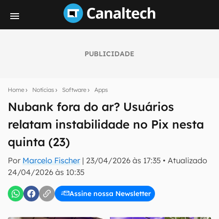
PUBLICIDADE
Seu resumo inteligente do mundo tech!
Assine a newsletter do Canaltech e receba
Home
Notícias
Software
Apps
notícias e reviews sobre tecnologia em primeira
mão.
Nubank fora do ar? Usuários
relatam instabilidade no Pix nesta
E-mail
quinta (23)
Por
Marcelo Fischer
|
23/04/2026 às 17:35
•
Atualizado
inscreva-se
24/04/2026 às 10:35
Assine nossa Newsletter
Confirmo que li, aceito e concordo com os
Termos de
Uso e Política de Privacidade do Canaltech.