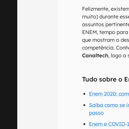
Felizmente, existe
muito) durante ess
assuntos pertinent
ENEM, tempo para 
que mostram o de
competência. Conhe
Canaltech
, logo a 
Tudo sobre o 
Enem 2020: como
Saiba como se i
passo
Enem e COVID-19