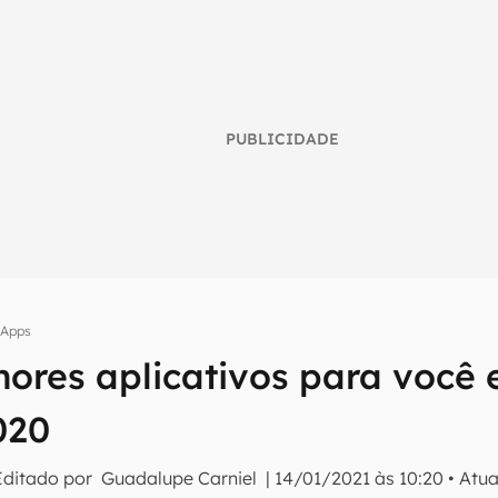
PUBLICIDADE
Apps
hores aplicativos para você 
umo inteligente do mundo tech!
020
tter do Canaltech e receba notícias e reviews sobre tecnologia 
Editado por
Guadalupe Carniel
|
14/01/2021 às 10:20
•
Atua