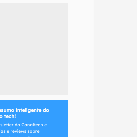
naltech.
esumo inteligente do
 tech!
sletter do Canaltech e
ias e reviews sobre