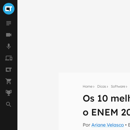
Home
Dicas
Software
Os 10 mel
Seu res
o ENEM 2
Assine a newsle
mão.
Por
Ariane Velasco
• 