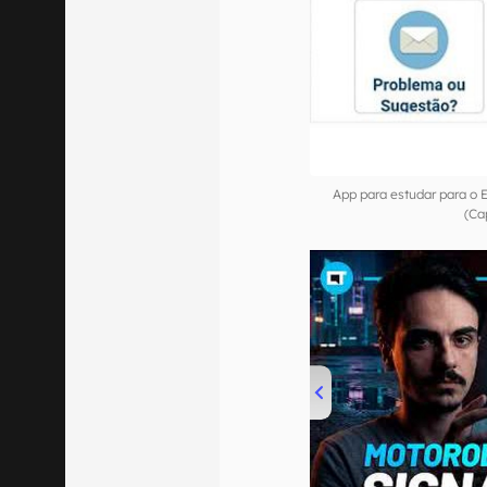
App para estudar para o
(Ca