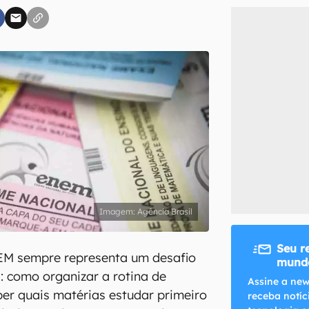
inscreva-se
li, aceito e concordo com os
Termos de Uso e Política de Privacidade do Ca
Agência Brasil
Seu r
EM sempre representa um desafio
mundo
: como organizar a rotina de
Assine a new
er quais matérias estudar primeiro
receba notíc