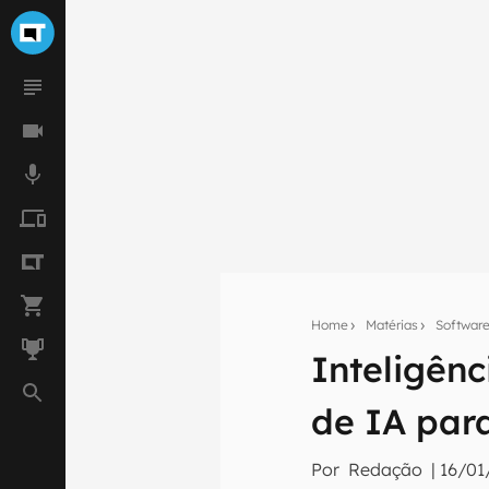
Home
Matérias
Softwar
Inteligênc
Seu res
de IA par
Assine a newsle
mão.
Por
Redação
|
16/01