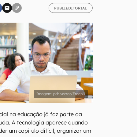
PUBLIEDITORIAL
inscreva-se
li, aceito e concordo com os
Termos de Uso e Política de Privacidade do Ca
pch.vector/Freepik
icial na educação já faz parte da
uda. A tecnologia aparece quando
er um capítulo difícil, organizar um