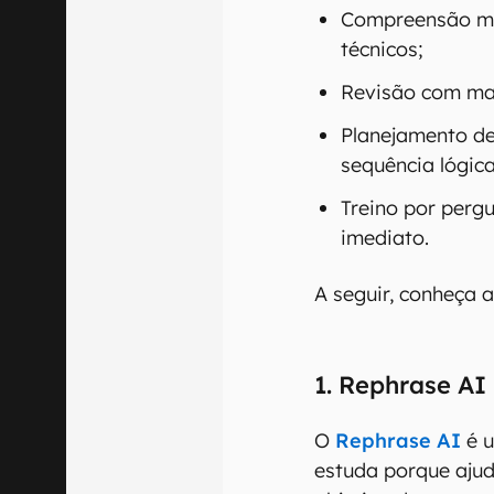
Compreensão ma
técnicos;
Revisão com mai
Planejamento de
sequência lógica
Treino por perg
imediato.
A seguir, conheça 
1. Rephrase AI
O
Rephrase AI
é u
estuda porque ajud