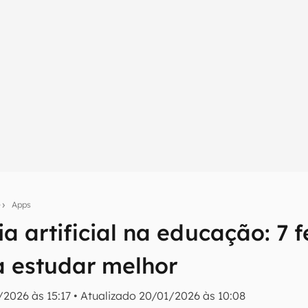
e
Apps
ia artificial na educação: 7
umo inteligente do mundo tech!
a estudar melhor
tter do Canaltech e receba notícias e reviews sobre tecnologia 
/2026 às 15:17
•
Atualizado
20/01/2026 às 10:08