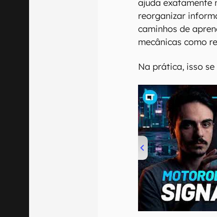
ajuda exatamente 
reorganizar inform
caminhos de aprend
mecânicas como re
Na prática, isso s
00:00
/
20:46