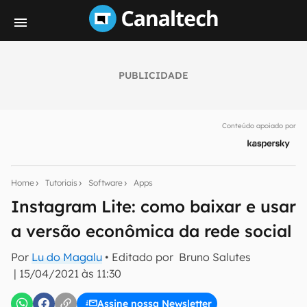
PUBLICIDADE
Seu resumo inteligente do mundo tech!
Assine a newsletter do Canaltech e receba
Conteúdo apoiado por
notícias e reviews sobre tecnologia em primeira
mão.
E-mail
Home
Tutoriais
Software
Apps
Instagram Lite: como baixar e usar
a versão econômica da rede social
inscreva-se
Por
Lu do Magalu
• Editado por
Bruno Salutes
|
15/04/2021 às 11:30
Confirmo que li, aceito e concordo com os
Termos de
Uso e Política de Privacidade do Canaltech.
Assine nossa Newsletter