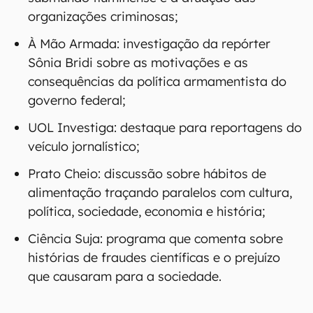
Entre os podcasts que figuraram nos maiores
sucessos do ano, a Deezer também definiu quais
foram os melhores pela opinião dos editores da
plataforma. Os destaques foram:
República das Milícias: uma imersão sobre o
submundo fluminense e a atuação das
organizações criminosas;
À Mão Armada: investigação da repórter
Sônia Bridi sobre as motivações e as
consequências da política armamentista do
governo federal;
UOL Investiga: destaque para reportagens do
veículo jornalístico;