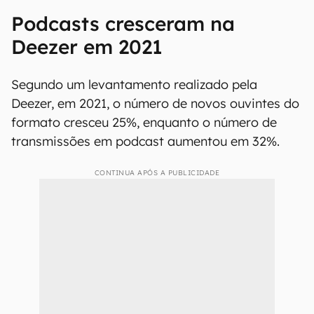
Prato Cheio: discussão sobre hábitos de
alimentação traçando paralelos com cultura,
política, sociedade, economia e história;
Ciência Suja: programa que comenta sobre
histórias de fraudes científicas e o prejuízo
que causaram para a sociedade.
Podcasts cresceram na
Deezer em 2021
Segundo um levantamento realizado pela
Deezer, em 2021, o número de novos ouvintes do
formato cresceu 25%, enquanto o número de
transmissões em podcast aumentou em 32%.