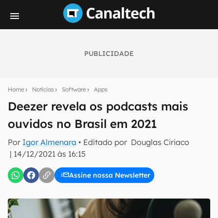
PUBLICIDADE
Seu resumo inteligente do mundo tech!
Assine a newsletter do Canaltech e receba
Home
Notícias
Software
Apps
notícias e reviews sobre tecnologia em primeira
mão.
Deezer revela os podcasts mais
ouvidos no Brasil em 2021
E-mail
Por
Igor Almenara
• Editado por
Douglas Ciriaco
|
14/12/2021 às 16:15
inscreva-se
Assine nossa Newsletter
Confirmo que li, aceito e concordo com os
Termos de
Uso e Política de Privacidade do Canaltech.