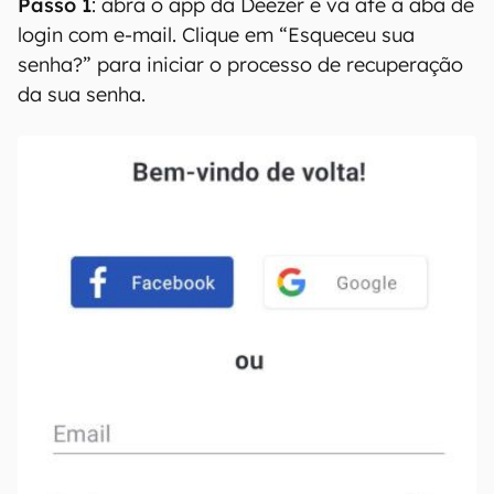
grátis na Amazon e de quebra leva filmes,
séries, livros e música! Teste grátis por 30
dias!
Deezer: como recuperar a sua
senha
Passo 1
: abra o app da Deezer e vá até à aba de
login com e-mail. Clique em “Esqueceu sua
senha?” para iniciar o processo de recuperação
da sua senha.