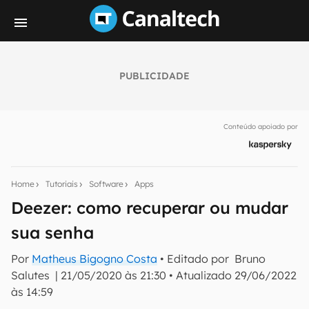
PUBLICIDADE
Seu resumo inteligente do mundo tech!
Assine a newsletter do Canaltech e receba
Conteúdo apoiado por
notícias e reviews sobre tecnologia em primeira
mão.
E-mail
Home
Tutoriais
Software
Apps
Deezer: como recuperar ou mudar
sua senha
inscreva-se
Por
Matheus Bigogno Costa
• Editado por
Bruno
Salutes
|
21/05/2020 às 21:30
•
Atualizado
29/06/2022
Confirmo que li, aceito e concordo com os
Termos de
Uso e Política de Privacidade do Canaltech.
às 14:59