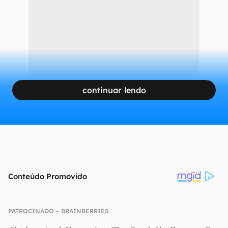
Abra o app da Deezer e, na aba de login, clique em "Esqueceu sua
senha?" (Captura de tela: Matheus Bigogno)
CONTINUA APÓS A PUBLICIDADE
continuar lendo