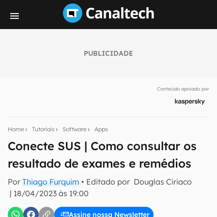
PUBLICIDADE
Seu resumo inteligente do mundo tech!
Assine a newsletter do Canaltech e receba
Conteúdo apoiado por
notícias e reviews sobre tecnologia em primeira
mão.
E-mail
Home
Tutoriais
Software
Apps
Conecte SUS | Como consultar os
resultado de exames e remédios
inscreva-se
Por
Thiago Furquim
• Editado por
Douglas Ciriaco
|
18/04/2023 às 19:00
Confirmo que li, aceito e concordo com os
Termos de
Uso e Política de Privacidade do Canaltech.
Assine nossa Newsletter