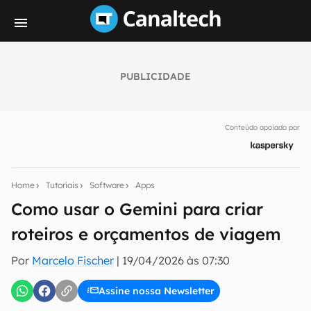
PUBLICIDADE
Seu resumo inteligente do mundo tech!
Assine a newsletter do Canaltech e receba
Conteúdo apoiado por
notícias e reviews sobre tecnologia em primeira
mão.
E-mail
Home
Tutoriais
Software
Apps
Como usar o Gemini para criar
roteiros e orçamentos de viagem
inscreva-se
Por
Marcelo Fischer
|
19/04/2026 às 07:30
Confirmo que li, aceito e concordo com os
Termos de
Uso e Política de Privacidade do Canaltech.
Assine nossa Newsletter