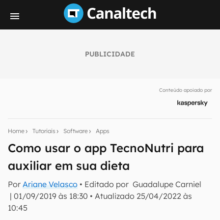
PUBLICIDADE
Seu resumo inteligente do mundo tech!
Assine a newsletter do Canaltech e receba
Conteúdo apoiado por
notícias e reviews sobre tecnologia em primeira
mão.
E-mail
Home
Tutoriais
Software
Apps
Como usar o app TecnoNutri para
auxiliar em sua dieta
inscreva-se
Por
Ariane Velasco
• Editado por
Guadalupe Carniel
|
01/09/2019 às 18:30
•
Atualizado
25/04/2022 às
Confirmo que li, aceito e concordo com os
Termos de
Uso e Política de Privacidade do Canaltech.
10:45