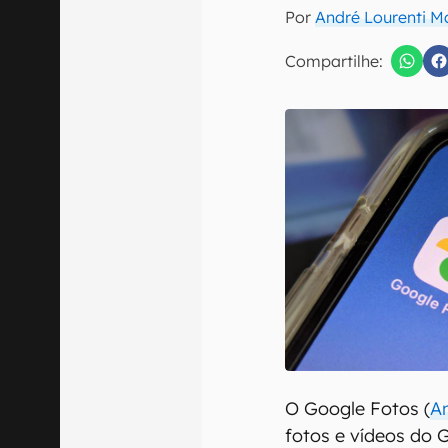
E-mail
Por
André Lourenti 
Compartilhe:
Confirmo que 
O Google Fotos (
A
fotos e vídeos do 