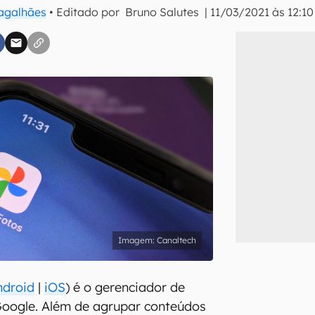
Magalhães
• Editado por
Bruno Salutes
|
11/03/2021 às 12:10
inscreva-se
li, aceito e concordo com os
Termos de Uso e Política de Privacidade do Ca
Canaltech
ndroid
|
iOS
) é o gerenciador de
Google. Além de agrupar conteúdos