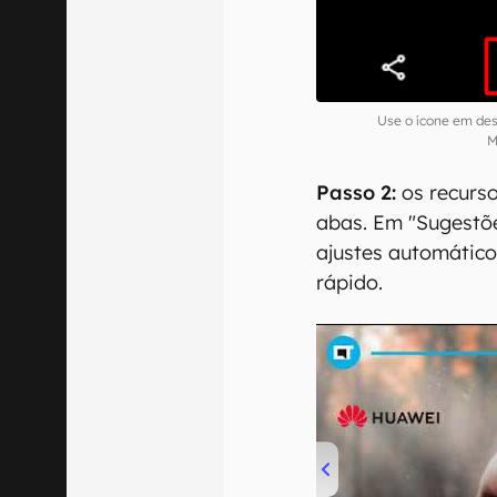
Use o ícone em des
M
Passo 2:
os recurso
abas. Em "Sugestões
ajustes automátic
rápido.