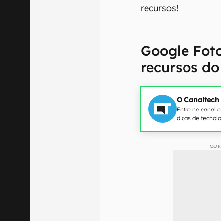
recursos!
Google Foto
recursos do
O Canaltech
Entre no canal 
dicas de tecnol
CON