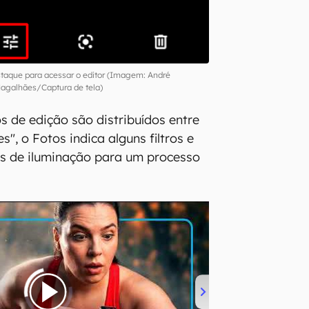
taque para acessar o editor (Imagem: André
agalhães/Captura de tela)
s de edição são distribuídos entre
", o Fotos indica alguns filtros e
os de iluminação para um processo