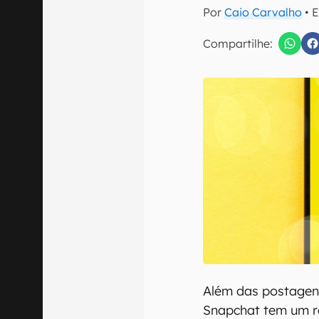
E-mail
Por
Caio Carvalho
• 
Compartilhe:
Confirmo que 
Além das postagen
Snapchat tem um re