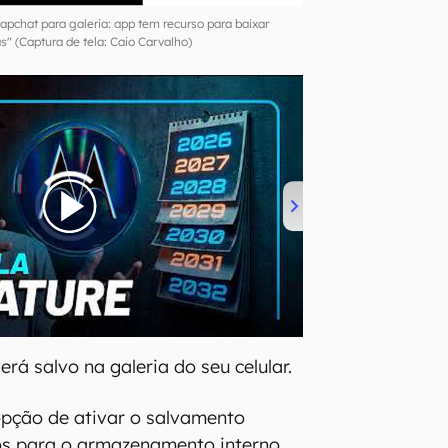
apchat para galeria: app tem recurso para baixar
" (Captura de tela: Caio Carvalho)
erá salvo na galeria do seu celular.
opção de ativar o salvamento
os para o armazenamento interno