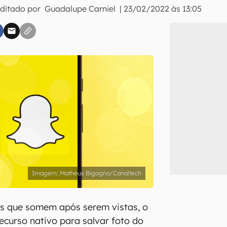
Editado por
Guadalupe Carniel
|
23/02/2022 às 13:05
inscreva-se
li, aceito e concordo com os
Termos de Uso e Política de Privacidade do Ca
Matheus Bigogno/Canaltech
s que somem após serem vistas, o
curso nativo para salvar foto do