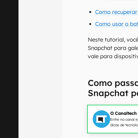
Como recuperar
Como usar o ba
Neste tutorial, vo
Snapchat para gale
vale para dispositi
Como passar
Snapchat pa
O Canaltech
Entre no canal 
dicas de tecnol