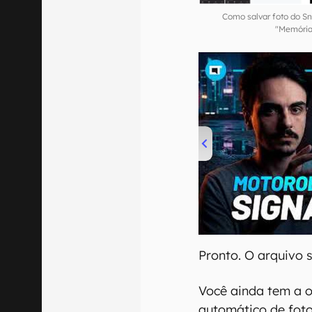
Como salvar foto do Sn
"Memórias
00:00
/
20:46
Pronto. O arquivo s
Você ainda tem a 
automático de fot