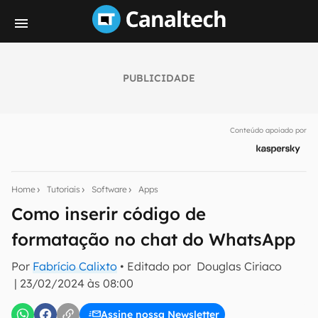
PUBLICIDADE
Seu resumo inteligente do mundo tech!
Assine a newsletter do Canaltech e receba
Conteúdo apoiado por
notícias e reviews sobre tecnologia em primeira
mão.
E-mail
Home
Tutoriais
Software
Apps
Como inserir código de
formatação no chat do WhatsApp
inscreva-se
Por
Fabrício Calixto
• Editado por
Douglas Ciriaco
|
23/02/2024 às 08:00
Confirmo que li, aceito e concordo com os
Termos de
Uso e Política de Privacidade do Canaltech.
Assine nossa Newsletter