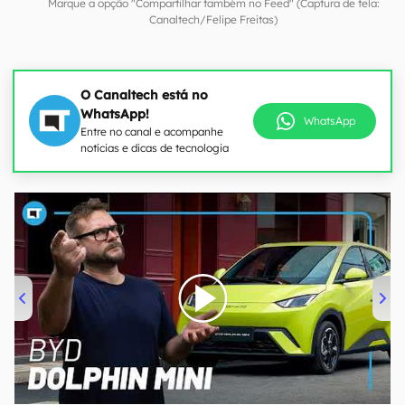
Marque a opção "Compartilhar também no Feed" (Captura de tela:
Canaltech/Felipe Freitas)
O Canaltech está no
WhatsApp!
WhatsApp
Entre no canal e acompanhe
notícias e dicas de tecnologia
00:00
/
04:07