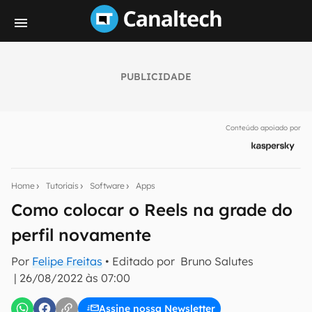
PUBLICIDADE
Seu resumo inteligente do mundo tech!
Assine a newsletter do Canaltech e receba
Conteúdo apoiado por
notícias e reviews sobre tecnologia em primeira
mão.
E-mail
Home
Tutoriais
Software
Apps
Como colocar o Reels na grade do
perfil novamente
inscreva-se
Por
Felipe Freitas
• Editado por
Bruno Salutes
|
26/08/2022 às 07:00
Confirmo que li, aceito e concordo com os
Termos de
Uso e Política de Privacidade do Canaltech.
Assine nossa Newsletter