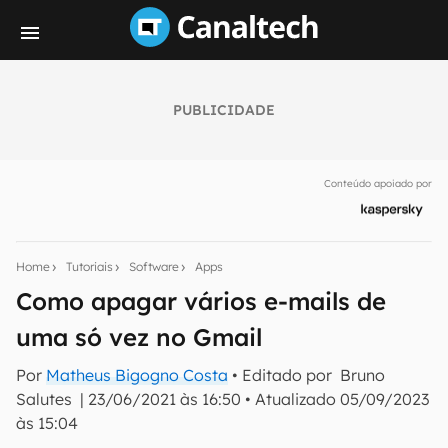
PUBLICIDADE
Seu resumo inteligente do mundo tech!
Assine a newsletter do Canaltech e receba
Conteúdo apoiado por
notícias e reviews sobre tecnologia em primeira
mão.
E-mail
Home
Tutoriais
Software
Apps
Como apagar vários e-mails de
uma só vez no Gmail
inscreva-se
Por
Matheus Bigogno Costa
• Editado por
Bruno
Salutes
|
23/06/2021 às 16:50
•
Atualizado
05/09/2023
Confirmo que li, aceito e concordo com os
Termos de
Uso e Política de Privacidade do Canaltech.
às 15:04