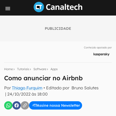
PUBLICIDADE
Seu resumo inteligente do mundo tech!
Assine a newsletter do Canaltech e receba
Conteúdo apoiado por
notícias e reviews sobre tecnologia em primeira
mão.
E-mail
Home
Tutoriais
Software
Apps
Como anunciar no Airbnb
Por
Thiago Furquim
• Editado por
Bruno Salutes
inscreva-se
|
24/10/2022 às 18:00
Confirmo que li, aceito e concordo com os
Termos de
Assine nossa Newsletter
Uso e Política de Privacidade do Canaltech.