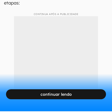
Remova o padrão do app anterior (Imagem: Captura de tela/André
Magalhães/Canaltech)
Para escolher um novo leitor padrão, siga estas
etapas:
CONTINUA APÓS A PUBLICIDADE