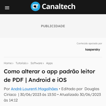
PUBLICIDADE
Seu resumo inteligente do mundo tech!
Assine a newsletter do Canaltech e receba
Conteúdo apoiado por
notícias e reviews sobre tecnologia em primeira
mão.
E-mail
Home
Tutoriais
Software
Apps
Como alterar o app padrão leitor
de PDF | Android e iOS
inscreva-se
Por
André Lourenti Magalhães
• Editado por
Douglas
Ciriaco
|
30/06/2023 às 13:50
•
Atualizado
30/06/2023
Confirmo que li, aceito e concordo com os
Termos de
Uso e Política de Privacidade do Canaltech.
às 14:12