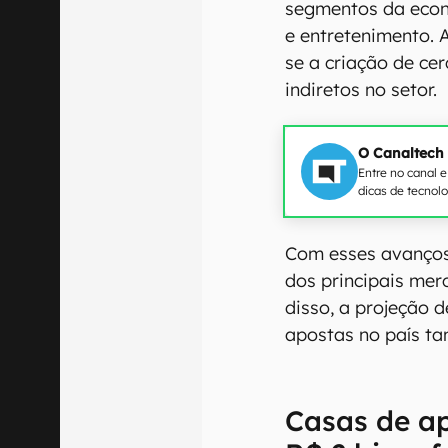
segmentos da econ
e entretenimento. A
se a criação de ce
indiretos no setor.
O Canaltech
Entre no canal 
dicas de tecnol
Com esses avanços,
dos principais mer
disso, a projeção 
apostas no país t
Casas de ap