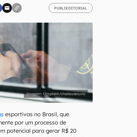
PUBLIEDITORIAL
inscreva-se
li, aceito e concordo com os
Termos de Uso e Política de Privacidade do Ca
Unsplash/charlesdeluvio
as
esportivas no Brasil, que
ente por um processo de
m potencial para gerar R$ 20