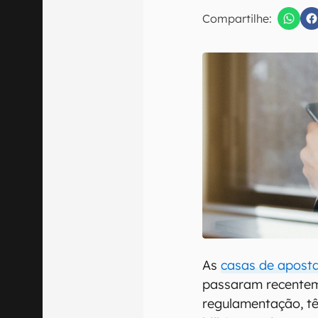
E-mail
Compartilhe:
Confirmo que 
As
casas de apost
passaram recentem
regulamentação, tê