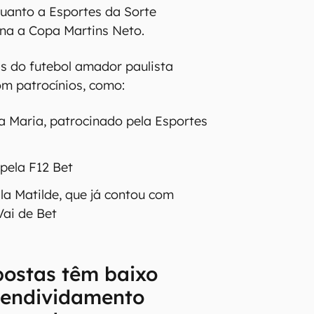
postas também
futebol de várzea
porte profissional que as casas de
entes. As bets, também estão
etições de várzea, o famoso
sse contexto, a Bet365 patrocinou
uanto a Esportes da Sorte
na a Copa Martins Neto.
is do futebol amador paulista
 patrocínios, como:
a Maria, patrocinado pela Esportes