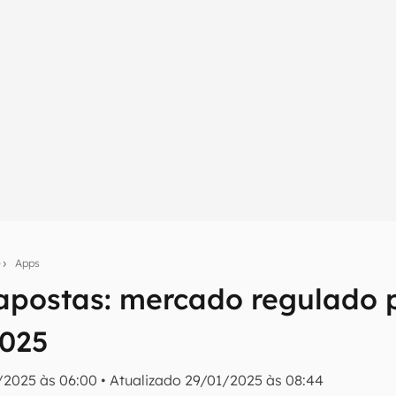
e
Apps
apostas: mercado regulado 
umo inteligente do mundo tech!
2025
tter do Canaltech e receba notícias e reviews sobre tecnologia 
/2025 às 06:00
•
Atualizado
29/01/2025 às 08:44