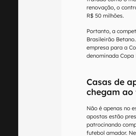
Os naming rights, 
uma competição, 
envolvimento de ca
exemplo, encerrou
Assaí.
A
CBF
realizou um
Betano, sem revela
tratado como o mai
renovação, o contr
R$ 50 milhões.
Portanto, a compe
Brasileirão Betan
empresa para a Cop
denominada Copa B