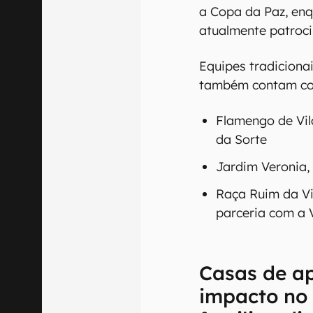
Casas de a
chegam ao 
Não é apenas no es
apostas estão pres
patrocinando comp
futebol amador. Ne
a Copa da Paz, enq
atualmente patroci
Equipes tradiciona
também contam com
Flamengo de Vil