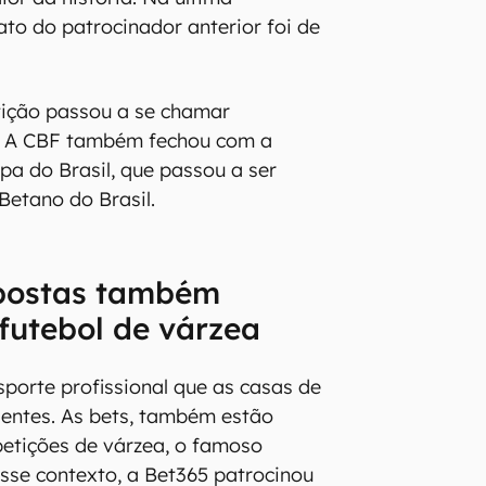
que são os direitos de nomeação de
também já contam com o
sas de apostas. O Brasileirão, por
 o contrato com o supermercado
 acordo com a casa de apostas
r os valores, mas o contrato é
or da história. Na última
ato do patrocinador anterior foi de
tição passou a se chamar
o. A CBF também fechou com a
a do Brasil, que passou a ser
etano do Brasil.