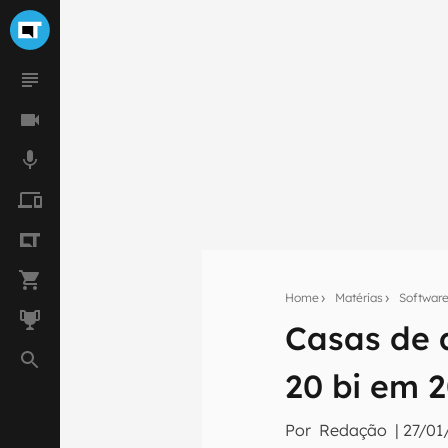
Home
Matérias
Softwar
Casas de 
Seu res
20 bi em 
Assine a newsle
mão.
Por
Redação
|
27/01