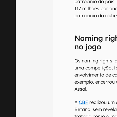
00:00
/
04:52
Esse é o caso do F
patrocínio do país
117 milhões por an
patrocínio do clube
Naming rig
no jogo