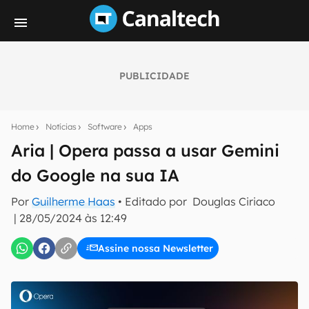
PUBLICIDADE
Seu resumo inteligente do mundo tech!
Assine a newsletter do Canaltech e receba
Home
Notícias
Software
Apps
notícias e reviews sobre tecnologia em primeira
mão.
Aria | Opera passa a usar Gemini
do Google na sua IA
E-mail
Por
Guilherme Haas
• Editado por
Douglas Ciriaco
|
28/05/2024 às 12:49
inscreva-se
Assine nossa Newsletter
Confirmo que li, aceito e concordo com os
Termos de
Uso e Política de Privacidade do Canaltech.