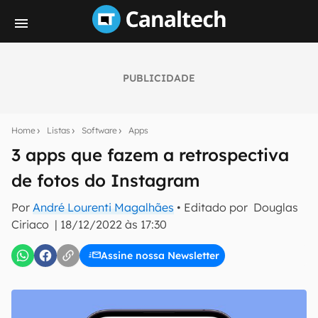
PUBLICIDADE
Seu resumo inteligente do mundo tech!
Assine a newsletter do Canaltech e receba
Home
Listas
Software
Apps
notícias e reviews sobre tecnologia em primeira
mão.
3 apps que fazem a retrospectiva
de fotos do Instagram
E-mail
Por
André Lourenti Magalhães
• Editado por
Douglas
Ciriaco
|
18/12/2022 às 17:30
inscreva-se
Assine nossa Newsletter
Confirmo que li, aceito e concordo com os
Termos de
Uso e Política de Privacidade do Canaltech.