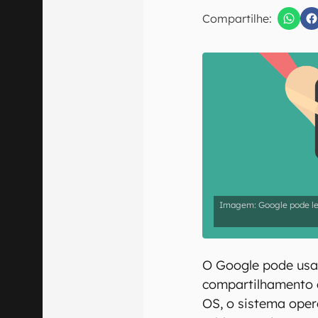
E-mail
Compartilhe:
Confirmo que 
Google pode le
O Google pode usa
compartilhamento
OS, o sistema ope