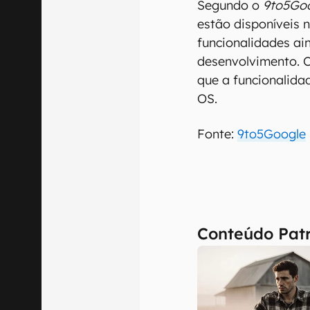
Segundo o
9to5Go
estão disponíveis 
funcionalidades ain
desenvolvimento. 
que a funcionalida
OS.
Fonte:
9to5Google