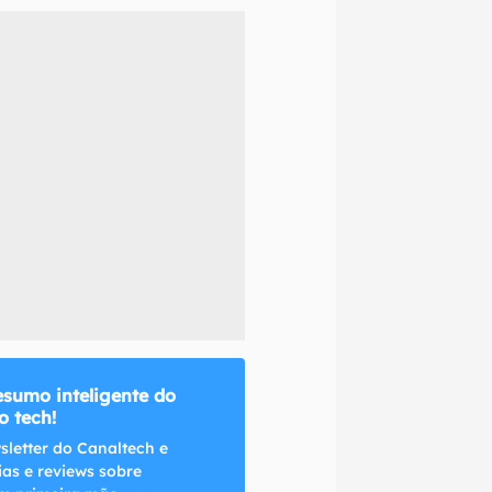
naltech.
esumo inteligente do
 tech!
sletter do Canaltech e
ias e reviews sobre