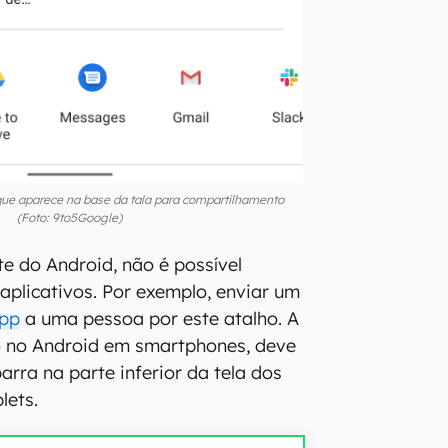
que aparece na base da tala para compartilhamento
(Foto: 9to5Google)
te do Android, não é possível
 aplicativos. Por exemplo, enviar um
pp
a uma pessoa por este atalho. A
 no Android em smartphones, deve
rra na parte inferior da tela dos
lets.