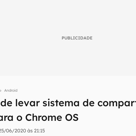
PUBLICIDADE
Android
de levar sistema de compar
umo inteligente do mundo tech!
ara o Chrome OS
tter do Canaltech e receba notícias e reviews sobre tecnologia 
25/06/2020 às 21:15