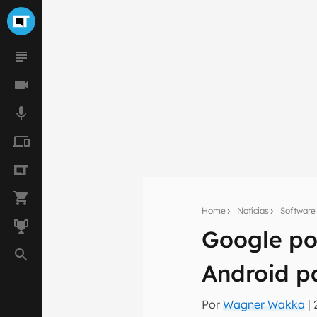
Home
Notícias
Software
Google po
Seu res
Android p
Assine a newsle
mão.
Por
Wagner Wakka
|