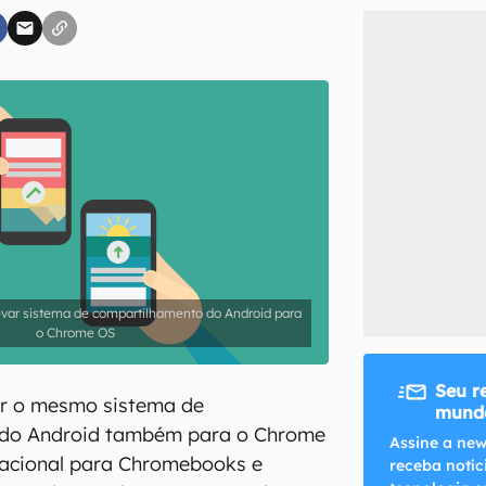
inscreva-se
li, aceito e concordo com os
Termos de Uso e Política de Privacidade do Ca
var sistema de compartilhamento do Android para
o Chrome OS
Seu r
r o mesmo sistema de
mundo
 do Android também para o Chrome
Assine a new
racional para Chromebooks e
receba notíc