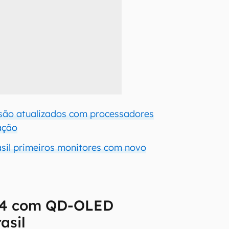
7 são atualizados com processadores
ação
rasil primeiros monitores com novo
34 com QD-OLED
asil