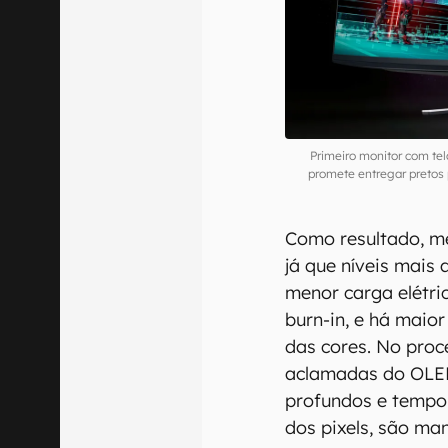
Primeiro monitor com t
promete entregar pretos p
Como resultado, me
já que níveis mais 
menor carga elétri
burn-in, e há maio
das cores. No proc
aclamadas do OLED
profundos e tempo
dos pixels, são man