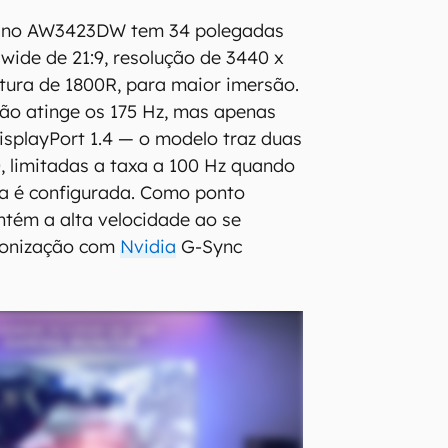
e no AW3423DW tem 34 polegadas
wide de 21:9, resolução de 3440 x
atura de 1800R, para maior imersão.
ção atinge os 175 Hz, mas apenas
isplayPort 1.4 — o modelo traz duas
 limitadas a taxa a 100 Hz quando
a é configurada. Como ponto
ntém a alta velocidade ao se
cronização com
Nvidia
G-Sync