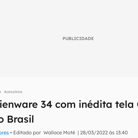
PUBLICIDADE
Acessórios
lienware 34 com inédita tel
umo inteligente do mundo tech!
 Brasil
tter do Canaltech e receba notícias e reviews sobre tecnologia 
ores
• Editado por
Wallace Moté
|
28/03/2022 às 13:40