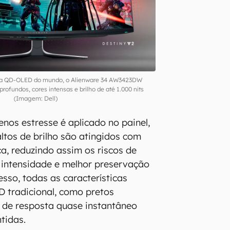
ela QD-OLED do mundo, o Alienware 34 AW3423DW
rofundos, cores intensas e brilho de até 1.000 nits
(Imagem: Dell)
nos estresse é aplicado no painel,
altos de brilho são atingidos com
ca, reduzindo assim os riscos de
r intensidade e melhor preservação
esso, todas as características
 tradicional, como pretos
 de resposta quase instantâneo
tidas.