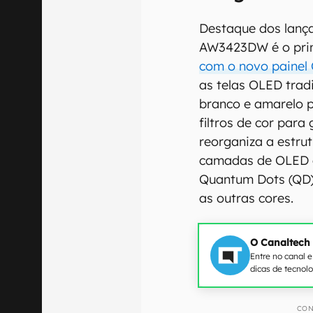
Destaque dos lanç
AW3423DW é o pri
com o novo paine
as telas OLED trad
branco e amarelo p
filtros de cor par
reorganiza a estru
camadas de OLED a
Quantum Dots (QD),
as outras cores.
O Canaltech
Entre no canal 
dicas de tecnol
CON