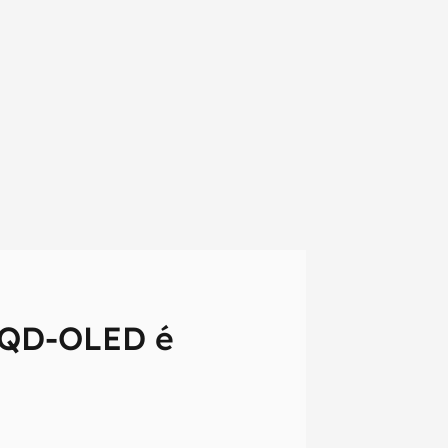
a QD-OLED é
em primeira