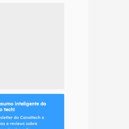
naltech.
esumo inteligente do
 tech!
sletter do Canaltech e
ias e reviews sobre