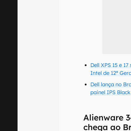
Dell XPS 15 e 1
Intel de 12ª Ger
Dell lança no B
painel IPS Black
Alienware 
chega ao Br