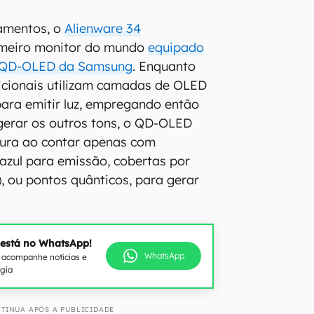
amentos, o
Alienware 34
meiro monitor do mundo
equipado
l QD-OLED da Samsung
. Enquanto
icionais utilizam camadas de OLED
ara emitir luz, empregando então
a gerar os outros tons, o QD-OLED
tura ao contar apenas com
zul para emissão, cobertas por
 ou pontos quânticos, para gerar
 está no WhatsApp!
WhatsApp
e acompanhe notícias e
ogia
TINUA APÓS A PUBLICIDADE