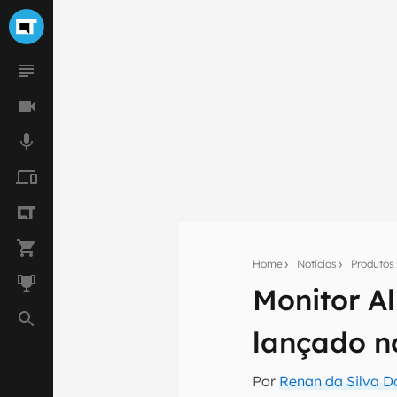
Home
Notícias
Produtos
Monitor A
Seu res
lançado no
Assine a newsle
mão.
Por
Renan da Silva D