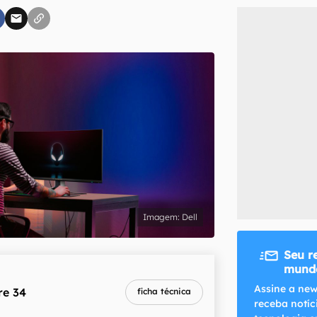
inscreva-se
li, aceito e concordo com os
Termos de Uso e Política de Privacidade do Ca
Dell
Seu r
mundo
Assine a new
re 34
ficha técnica
receba notíc