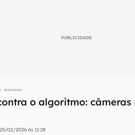
PUBLICIDADE
Acessórios
 contra o algoritmo: câmeras
umo inteligente do mundo tech!
tter do Canaltech e receba notícias e reviews sobre tecnologia 
25/02/2026 às 11:28