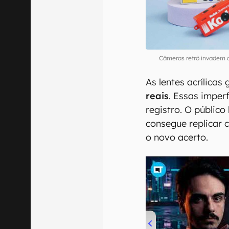
Câmeras retrô invadem
As lentes acrílica
reais
. Essas imper
registro. O públic
consegue replicar 
o novo acerto.