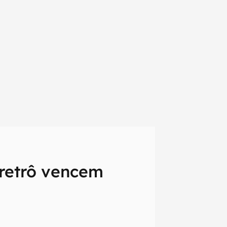
 retrô vencem
em primeira