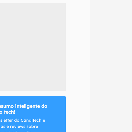
naltech.
esumo inteligente do
 tech!
sletter do Canaltech e
ias e reviews sobre