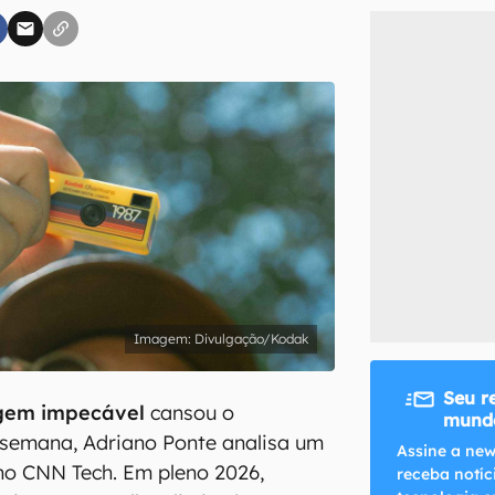
inscreva-se
li, aceito e concordo com os
Termos de Uso e Política de Privacidade do Ca
Divulgação/Kodak
Seu r
gem impecável
cansou o
mundo
 semana, Adriano Ponte analisa um
Assine a new
no CNN Tech. Em pleno 2026,
receba notíc