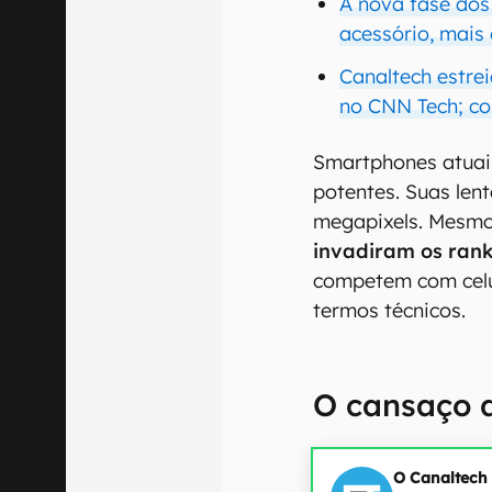
A nova fase dos
acessório, mai
Canaltech estre
no CNN Tech; co
Smartphones atuai
potentes. Suas len
megapixels. Mesmo
invadiram os rank
competem com celu
termos técnicos.
O cansaço d
O Canaltech