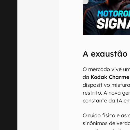
00:00
/
20:46
A exaustão 
O mercado vive um
da
Kodak Charme
dispositivo mistu
restrito. A nova ge
constante da IA e
O ruído físico e as
sinônimos de verda