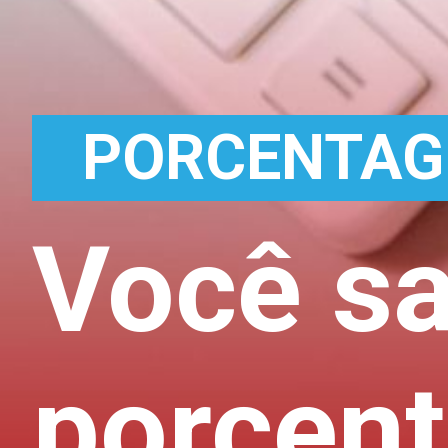
PORCENTA
Você sa
porcen