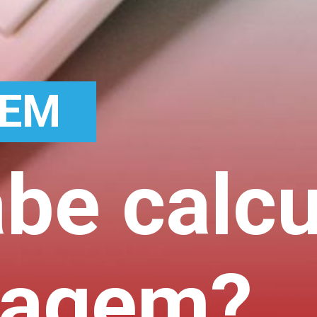
GEM
be calcu
tagem?