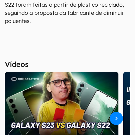
os resultados obtidos com o uso dessas
S22 foram feitas a partir de plástico reciclado,
informações. As informações são fornecidas
seguindo a proposta da fabricante de diminuir
"como estão", sem qualquer garantia de
poluentes.
precisão, detalhes, variações ou em relação
aos resultados obtidos com o uso dessas
informações.
Vídeos