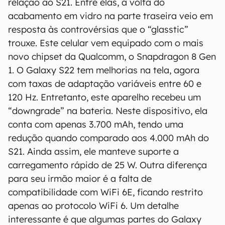
relação ao S21. Entre elas, a volta do
acabamento em vidro na parte traseira veio em
resposta às controvérsias que o “glasstic”
trouxe. Este celular vem equipado com o mais
novo chipset da Qualcomm, o Snapdragon 8 Gen
1. O Galaxy S22 tem melhorias na tela, agora
O Canaltech mantém esforço constante para
com taxas de adaptação variáveis entre 60 e
encontrar e manter atualizadas as
120 Hz. Entretanto, este aparelho recebeu um
informações presentes em nossas fichas
técnicas, porém tenha em mente que
“downgrade” na bateria. Neste dispositivo, ela
especificações e recursos podem variar entre
conta com apenas 3.700 mAh, tendo uma
regiões e países. Portanto, recomendamos
redução quando comparado aos 4.000 mAh do
que você visite o site oficial do fabricante ou
S21. Ainda assim, ele manteve suporte a
operadora que comercializa o produto para
carregamento rápido de 25 W. Outra diferença
confirmar suas características detalhadas e
para seu irmão maior é a falta de
regionais.
compatibilidade com WiFi 6E, ficando restrito
Aviso legal: O Canaltech não se responsabiliza
apenas ao protocolo WiFi 6. Um detalhe
por quaisquer erros ou omissões, ou mesmo
interessante é que algumas partes do Galaxy