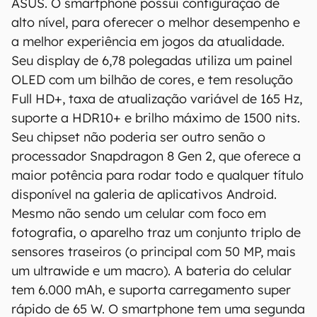
ASUS. O smartphone possui configuração de
precisão, detalhes, variações ou em relação
alto nível, para oferecer o melhor desempenho e
aos resultados obtidos com o uso dessas
a melhor experiência em jogos da atualidade.
informações.
Seu display de 6,78 polegadas utiliza um painel
OLED com um bilhão de cores, e tem resolução
Full HD+, taxa de atualização variável de 165 Hz,
suporte a HDR10+ e brilho máximo de 1500 nits.
Seu chipset não poderia ser outro senão o
processador Snapdragon 8 Gen 2, que oferece a
maior potência para rodar todo e qualquer título
disponível na galeria de aplicativos Android.
Mesmo não sendo um celular com foco em
fotografia, o aparelho traz um conjunto triplo de
sensores traseiros (o principal com 50 MP, mais
um ultrawide e um macro). A bateria do celular
tem 6.000 mAh, e suporta carregamento super
rápido de 65 W. O smartphone tem uma segunda