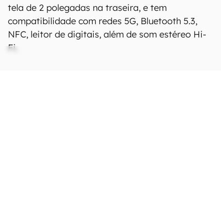
tela de 2 polegadas na traseira, e tem
compatibilidade com redes 5G, Bluetooth 5.3,
NFC, leitor de digitais, além de som estéreo Hi-
Fi.
Ficha Técnica
As especificações e recursos podem variar
entre regiões e países.
Clique aqui para ver
mais.
Rede
Tecnologia
GSM / CDMA / HSPA / LTE
/ 5G