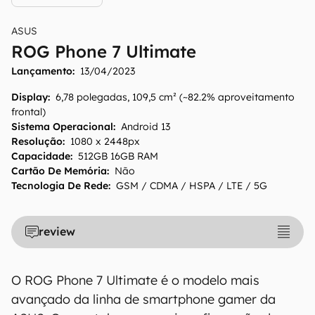
ASUS
ROG Phone 7 Ultimate
O Canaltech mantém esforço constante para
Lançamento:
13/04/2023
encontrar e manter atualizadas as
Display
:
6,78 polegadas, 109,5 cm² (~82.2% aproveitamento
informações presentes em nossas fichas
frontal)
técnicas, porém tenha em mente que
Sistema Operacional
:
Android 13
especificações e recursos podem variar entre
Resolução
:
1080 x 2448px
regiões e países. Portanto, recomendamos
Capacidade
:
512GB 16GB RAM
que você visite o site oficial do fabricante ou
Cartão De Memória
:
Não
operadora que comercializa o produto para
Tecnologia De Rede
:
GSM / CDMA / HSPA / LTE / 5G
confirmar suas características detalhadas e
regionais.
review
Aviso legal: O Canaltech não se responsabiliza
por quaisquer erros ou omissões, ou mesmo
os resultados obtidos com o uso dessas
O ROG Phone 7 Ultimate é o modelo mais
informações. As informações são fornecidas
avançado da linha de smartphone gamer da
"como estão", sem qualquer garantia de